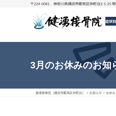
コ
ナ
〒224-0041 神奈川県横浜市都筑区仲町台2-1-25 
ン
ビ
テ
ゲ
症状
ン
ー
ツ
シ
へ
ョ
ス
ン
キ
に
ッ
移
3月のお休みのお知
プ
動
健湧接骨院（横浜市都筑区仲町台）
お知らせ
お休み