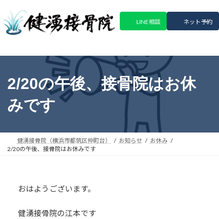
コ
ナ
ン
ビ
LINE相談
ネット予約
テ
ゲ
ン
ー
ツ
シ
へ
ョ
ス
ン
2/20の午後、接骨院はお休
キ
に
ッ
移
みです
プ
動
健湧接骨院（横浜市都筑区仲町台）
お知らせ
お休み
2/20の午後、接骨院はお休みです
おはようございます。
健湧接骨院の江本です