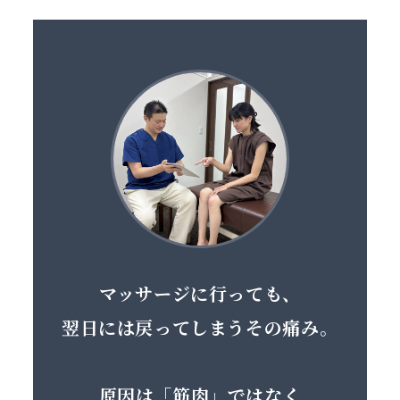
コ
ナ
ン
ビ
テ
ゲ
ン
ー
ツ
シ
へ
ョ
ス
ン
キ
に
ッ
移
プ
動
マッサージに行っても、
翌日には戻ってしまうその痛み。
原因は「筋肉」ではなく